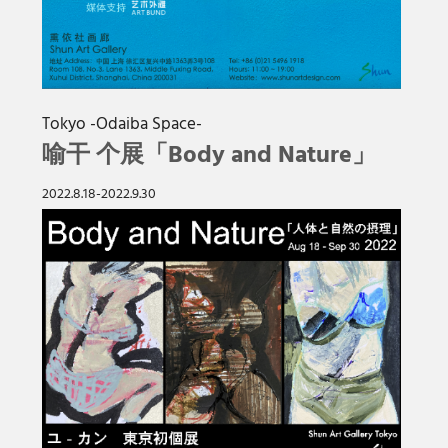
Tokyo -Odaiba Space-
喻干 个展「Body and Nature」
2022.8.18-2022.9.30