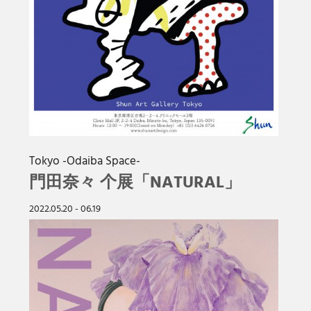
Tokyo -Odaiba Space-
門田奈々 个展「NATURAL」
2022.05.20 - 06.19