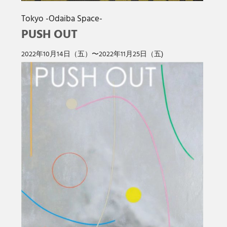
Tokyo -Odaiba Space-
PUSH OUT
2022年10⽉14⽇（五）〜2022年11月25⽇（五)