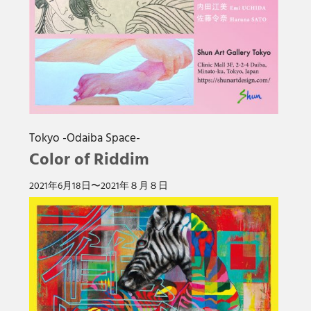
Tokyo -Odaiba Space-
Color of Riddim
2021年6⽉18⽇〜2021年８⽉８⽇