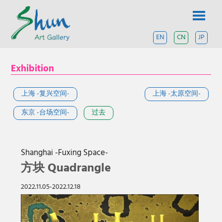
Skip
SHUN
to
content
ART
EN
CN
JP
设
在
GALLERY
上
Exhibition
海
和
东
上海 -复兴空间-
上海 -太原空间-
京
的
东京 -台场空间-
过去
当
代
艺
术
Shanghai -Fuxing Space-
画
廊。
方块 Quadrangle
2022.11.05-2022.12.18