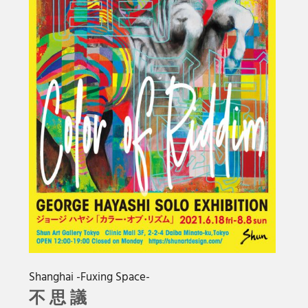
Shanghai -Fuxing Space-
不 思 議