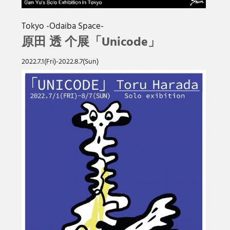
Tokyo -Odaiba Space-
原田 透 个展「Unicode」
2022.7.1(Fri)-2022.8.7(Sun)