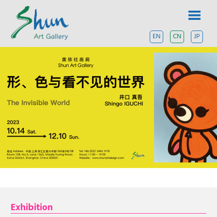
Skip
SHUN
to
content
ART
EN
CN
JP
设
在
GALLERY
上
海
和
东
京
的
当
代
艺
术
画
廊。
Exhibition