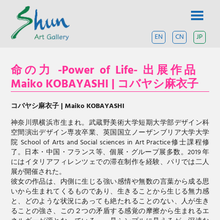
コ
SHUN
ン
テ
ART
ン
EN
CN
JP
上
ツ
海
GALLERY
へ
と
ス
命の力 -Power of Life- 出展作品
東
キ
京
Maiko KOBAYASHI | コバヤシ麻衣子
ッ
を
プ
拠
点
コバヤシ麻衣子 | Maiko KOBAYASHI
と
神奈川県横浜市生まれ。武蔵野美術大学短期大学部デザイン科
す
る
空間演出デザイン専攻卒業、英国国立ノーザンブリア大学大学
現
院 School of Arts and Social sciences in Art Practice修士課程修
代
了。日本・中国・フランス等、個展・グループ展多数。2019 年
ア
にはイタリアフィレンツェでの滞在制作を経験、パリでは二人
ー
展が開催された。
ト
彼女の作品は、内側に生じる強い感情や無数の言葉から成る思
ギ
いから生まれてくるものであり、生きることから生じる無力感
ャ
と、どのような状況にあっても絶たれることのない、人が生き
ラ
ることの強さ、この２つの矛盾する感覚の摩擦から生まれるエ
リ